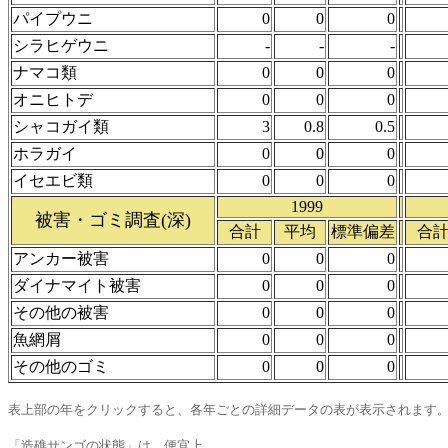
パイプウニ
0
0
0
シラヒゲウニ
-
-
-
ナマコ類
0
0
0
オニヒトデ
0
0
0
シャコガイ類
3
0.8
0.5
ホラガイ
0
0
0
イセエビ類
0
0
0
1999
被害・ゴミ調査(深)
合計
平均
標準偏差
合
アンカー被害
0
0
0
ダイナマイト被害
0
0
0
その他の被害
0
0
0
魚網屑
0
0
0
その他のゴミ
0
0
0
表上部の年をクリックすると、各年ごとの詳細データの表が表示されます
「造礁サンゴの状態」は、便宜上、