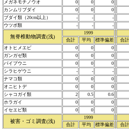
メガネモチノウオ
0
0
0
カンムリブダイ
0
0
0
ブダイ類（20cm以上）
-
-
-
ウツボ類
-
-
-
1999
無脊椎動物調査(浅)
合計
平均
標準偏差
合
オトヒメエビ
0
0
0
ガンガゼ類
0
0
0
パイプウニ
0
0
0
シラヒゲウニ
-
-
-
ナマコ類
0
0
0
オニヒトデ
0
0
0
シャコガイ類
2
0.5
0.6
ホラガイ
0
0
0
イセエビ類
0
0
0
1999
被害・ゴミ調査(浅)
合計
平均
標準偏差
合