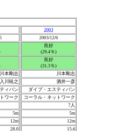
2003
5
2003/12/6
良好
)
(29.4％)
良好
)
(31.3％)
川本剛志
川本剛志
入川暁之
酒井一彦
ティバン
ダイブ・エスティバン
トワーク
コーラル・ネットワーク
7人
5m
5m
12m
12m
28.0
15.6