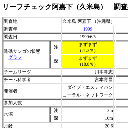
リーフチェック阿嘉下（久米島） 調査
調査地
久米島 阿嘉下 （沖縄県）
調査年
1999
調査日
1999/6/5
まずまず
浅
(21.3％)
造礁サンゴの状態
グラフ
まずまず
深
(18.8％)
チームリーダ
川本剛志
チーム科学者
宮本育昌
ダイブ・エスティバン
開催者
コーラル・ネットワーク
参加人数
浅
3m
水深
深
10m
月齢
20.6