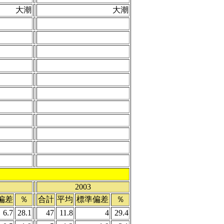
大潮
大潮
2003
偏差
％
合計
平均
標準偏差
％
6.7
28.1
47
11.8
4
29.4