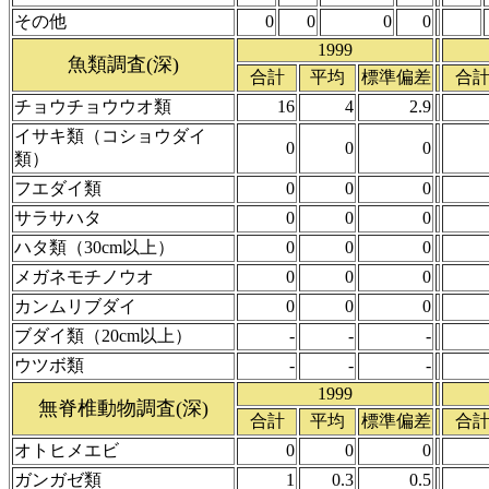
その他
0
0
0
0
1999
魚類調査(深)
合計
平均
標準偏差
合
チョウチョウウオ類
16
4
2.9
イサキ類（コショウダイ
0
0
0
類）
フエダイ類
0
0
0
サラサハタ
0
0
0
ハタ類（30cm以上）
0
0
0
メガネモチノウオ
0
0
0
カンムリブダイ
0
0
0
ブダイ類（20cm以上）
-
-
-
ウツボ類
-
-
-
1999
無脊椎動物調査(深)
合計
平均
標準偏差
合
オトヒメエビ
0
0
0
ガンガゼ類
1
0.3
0.5