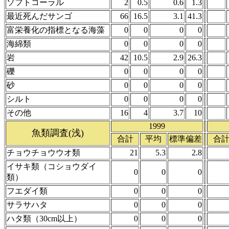
ソフトコーラル
2
0.5
0.6
1.3
最近死んだサンゴ
66
16.5
3.1
41.3
富栄養化の指標となる海藻
0
0
0
0
海綿類
0
0
0
0
岩
42
10.5
2.9
26.3
礫
0
0
0
0
砂
0
0
0
0
シルト
0
0
0
0
その他
16
4
3.7
10
1999
魚類調査(浅)
合計
平均
標準偏差
合
チョウチョウウオ類
21
5.3
2.8
イサキ類（コショウダイ
0
0
0
類）
フエダイ類
0
0
0
サラサハタ
0
0
0
ハタ類（30cm以上）
0
0
0