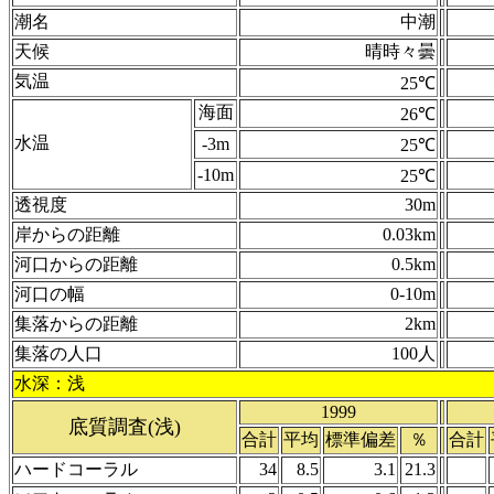
潮名
中潮
天候
晴時々曇
気温
25℃
海面
26℃
水温
-3m
25℃
-10m
25℃
透視度
30m
岸からの距離
0.03km
河口からの距離
0.5km
河口の幅
0-10m
集落からの距離
2km
集落の人口
100人
水深：浅
1999
底質調査(浅)
合計
平均
標準偏差
％
合計
ハードコーラル
34
8.5
3.1
21.3