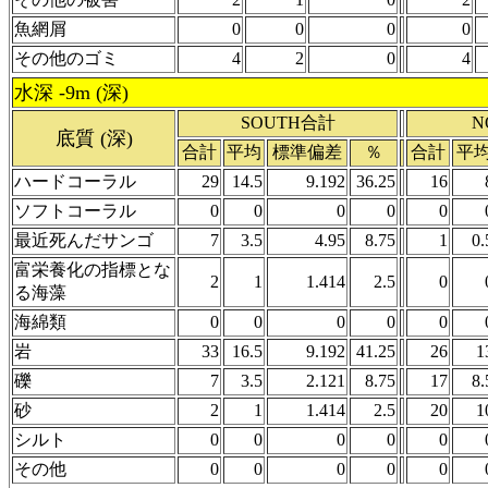
魚網屑
0
0
0
0
その他のゴミ
4
2
0
4
水深 -9m (深)
SOUTH合計
N
底質 (深)
合計
平均
標準偏差
％
合計
平
ハードコーラル
29
14.5
9.192
36.25
16
ソフトコーラル
0
0
0
0
0
最近死んだサンゴ
7
3.5
4.95
8.75
1
0.
富栄養化の指標とな
2
1
1.414
2.5
0
る海藻
海綿類
0
0
0
0
0
岩
33
16.5
9.192
41.25
26
1
礫
7
3.5
2.121
8.75
17
8.
砂
2
1
1.414
2.5
20
1
シルト
0
0
0
0
0
その他
0
0
0
0
0