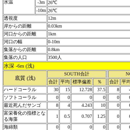
水温
-3m
26℃
-10m
26℃
透視度
12m
岸からの距離
0.03km
河口からの距離
1km
河口の幅
0-10m
集落からの距離
0.8km
集落の人口
3500人
水深 -6m (浅)
SOUTH合計
N
底質 (浅)
合計
平均
標準偏差
％
合計
平
ハードコーラル
30
15
12.728
37.5
8
ソフトコーラル
0
0
0
0
0
最近死んだサンゴ
8
4
4.243
10
0
富栄養化の指標とな
1
0.5
0.707
1.25
0
る海藻
海綿類
0
0
0
0
0