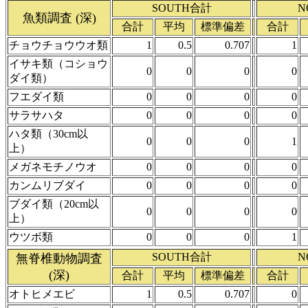
SOUTH合計
N
魚類調査 (深)
合計
平均
標準偏差
合計
チョウチョウウオ類
1
0.5
0.707
1
イサキ類（コショウ
0
0
0
0
ダイ類）
フエダイ類
0
0
0
0
サラサハタ
0
0
0
0
ハタ類（30cm以
0
0
0
1
上）
メガネモチノウオ
0
0
0
0
カンムリブダイ
0
0
0
0
ブダイ類（20cm以
0
0
0
0
上）
ウツボ類
0
0
0
1
SOUTH合計
N
無脊椎動物調査
(深)
合計
平均
標準偏差
合計
オトヒメエビ
1
0.5
0.707
0