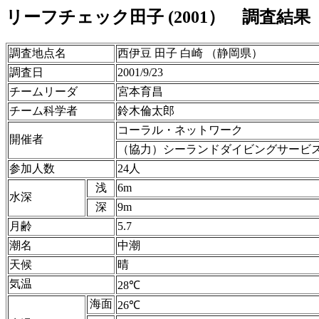
リーフチェック田子 (2001） 調査結果
調査地点名
西伊豆 田子 白崎 （静岡県）
調査日
2001/9/23
チームリーダ
宮本育昌
チーム科学者
鈴木倫太郎
コーラル・ネットワーク
開催者
（協力）シーランドダイビングサービ
参加人数
24人
浅
6m
水深
深
9m
月齢
5.7
潮名
中潮
天候
晴
気温
28℃
海面
26℃