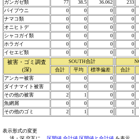
ガンガゼ類
77
38.5
36.062
233
パイプウニ
0
0
0
0
ナマコ類
0
0
0
0
オニヒトデ
0
0
0
0
シャコガイ類
0
0
0
0
ホラガイ
0
0
0
0
イセエビ類
0
0
0
0
SOUTH合計
N
被害・ゴミ調査
(深)
合計
平均
標準偏差
合計
アンカー被害
0
0
0
0
ダイナマイト被害
0
0
0
0
その他の被害
2
1
0
0
魚網屑
0
0
0
0
その他のゴミ
2
1
0
1
表示形式の変更
浅・深 交互に
区間値
合計値
区間値と合計値
を表示