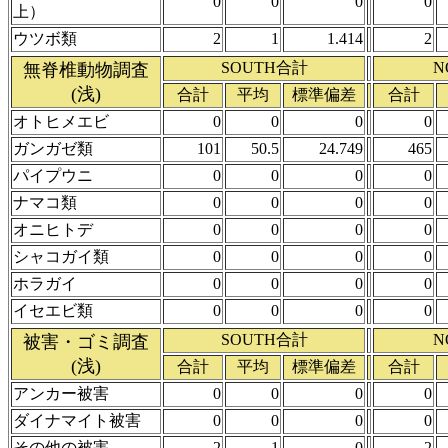
0
0
0
0
上）
ウツボ類
2
1
1.414
2
SOUTH合計
N
無脊椎動物調査
(浅)
合計
平均
標準偏差
合計
オトヒメエビ
0
0
0
0
ガンガゼ類
101
50.5
24.749
465
パイプウニ
0
0
0
0
ナマコ類
0
0
0
0
オニヒトデ
0
0
0
0
シャコガイ類
0
0
0
0
ホラガイ
0
0
0
0
イセエビ類
0
0
0
0
SOUTH合計
N
被害・ゴミ調査
(浅)
合計
平均
標準偏差
合計
アンカー被害
0
0
0
0
ダイナマイト被害
0
0
0
0
その他の被害
2
1
0
2