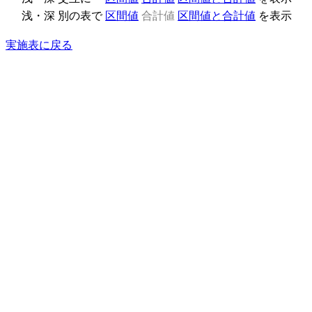
浅・深 別の表で
区間値
合計値
区間値と合計値
を表示
実施表に戻る