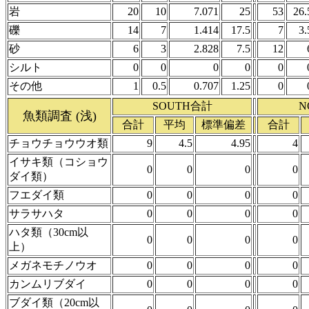
岩
20
10
7.071
25
53
26.
礫
14
7
1.414
17.5
7
3.
砂
6
3
2.828
7.5
12
シルト
0
0
0
0
0
その他
1
0.5
0.707
1.25
0
SOUTH合計
N
魚類調査 (浅)
合計
平均
標準偏差
合計
チョウチョウウオ類
9
4.5
4.95
4
イサキ類（コショウ
0
0
0
0
ダイ類）
フエダイ類
0
0
0
0
サラサハタ
0
0
0
0
ハタ類（30cm以
0
0
0
0
上）
メガネモチノウオ
0
0
0
0
カンムリブダイ
0
0
0
0
ブダイ類（20cm以