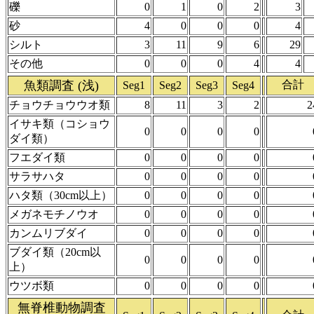
礫
0
1
0
2
3
砂
4
0
0
0
4
シルト
3
11
9
6
29
その他
0
0
0
4
4
魚類調査 (浅)
合計
Seg1
Seg2
Seg3
Seg4
チョウチョウウオ類
8
11
3
2
2
イサキ類（コショウ
0
0
0
0
ダイ類）
フエダイ類
0
0
0
0
サラサハタ
0
0
0
0
ハタ類（30cm以上）
0
0
0
0
メガネモチノウオ
0
0
0
0
カンムリブダイ
0
0
0
0
ブダイ類（20cm以
0
0
0
0
上）
ウツボ類
0
0
0
0
無脊椎動物調査