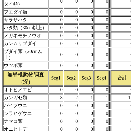
0
0
0
0
ダイ類）
フエダイ類
0
0
0
0
サラサハタ
0
0
0
0
ハタ類（30cm以上）
0
0
0
0
メガネモチノウオ
0
0
0
0
カンムリブダイ
0
0
0
0
ブダイ類（20cm以
0
0
0
0
上）
ウツボ類
0
0
0
0
無脊椎動物調査
合計
Seg1
Seg2
Seg3
Seg4
(深)
オトヒメエビ
0
0
0
0
ガンガゼ類
8
2
1
1
1
パイプウニ
0
0
0
0
シラヒゲウニ
0
0
0
0
ナマコ類
0
0
0
0
オニヒトデ
0
0
0
0