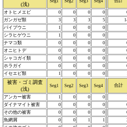
合計
Seg1
Seg2
Seg3
Seg4
(浅)
オトヒメエビ
0
0
0
0
ガンガゼ類
3
3
3
5
1
パイプウニ
1
0
0
0
シラヒゲウニ
1
0
0
0
ナマコ類
0
0
0
0
オニヒトデ
0
0
0
0
シャコガイ類
0
0
0
0
ホラガイ
0
0
0
0
イセエビ類
1
0
0
0
被害・ゴミ調査
合計
Seg1
Seg2
Seg3
Seg4
(浅)
アンカー被害
1
0
0
0
ダイナマイト被害
0
0
0
0
その他の被害
0
0
0
0
魚網屑
0
0
1
1