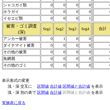
シャコガイ類
0
0
0
0
ホラガイ
0
0
0
0
イセエビ類
0
0
0
1
被害・ゴミ調査
合計
Seg1
Seg2
Seg3
Seg4
(深)
アンカー被害
0
1
0
0
ダイナマイト被害
0
0
0
0
その他の被害
0
0
0
0
魚網屑
0
0
0
0
その他のゴミ
0
0
0
0
表示形式の変更
浅・深 交互に
区間値
合計値
区間値と合計値
を表示
浅・深 別の表で
区間値
合計値
区間値と合計値
を表示
実施表に戻る