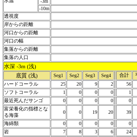
水温
-3m
-10m
透視度
岸からの距離
河口からの距離
河口の幅
集落からの距離
集落の人口
水深 -3m (浅)
底質 (浅)
合計
Seg1
Seg2
Seg3
Seg4
ハードコーラル
25
20
9
2
56
ソフトコーラル
1
0
0
0
1
最近死んだサンゴ
0
0
0
0
0
富栄養化の指標とな
0
0
19
20
39
る海藻
海綿類
0
0
0
0
0
岩
7
8
3
6
24