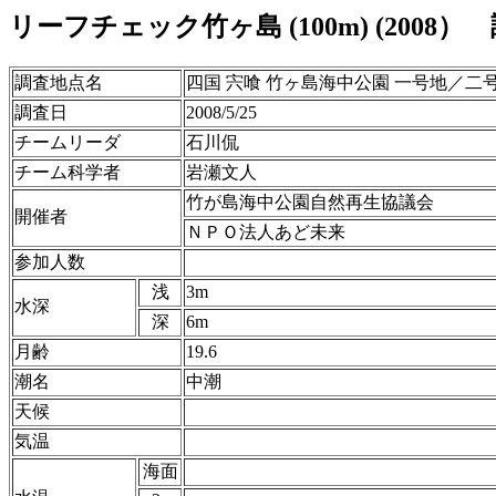
リーフチェック竹ヶ島 (100m) (2008）
調査地点名
四国 宍喰 竹ヶ島海中公園 一号地／二号地
調査日
2008/5/25
チームリーダ
石川侃
チーム科学者
岩瀬文人
竹が島海中公園自然再生協議会
開催者
ＮＰＯ法人あど未来
参加人数
浅
3m
水深
深
6m
月齢
19.6
潮名
中潮
天候
気温
海面