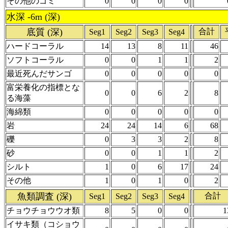
その他のゴミ
0
0
0
0
水深 -6m (深)
底質 (深)
合計
Seg1
Seg2
Seg3
Seg4
ハードコーラル
14
13
8
11
46
ソフトコーラル
0
0
1
1
2
最近死んだサンゴ
0
0
0
0
0
富栄養化の指標とな
0
0
6
2
8
る海藻
海綿類
0
0
0
0
0
岩
24
24
14
6
68
礫
0
3
3
2
8
砂
0
0
1
1
2
シルト
1
0
6
17
24
その他
1
0
1
0
2
魚類調査 (深)
合計
Seg1
Seg2
Seg3
Seg4
チョウチョウウオ類
8
5
0
0
1
イサキ類（コショウ