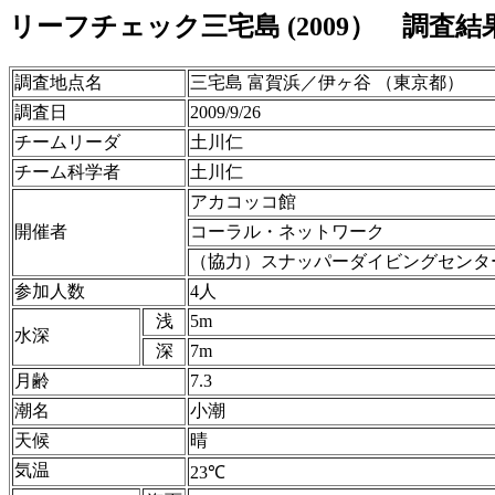
リーフチェック三宅島 (2009） 調査結
調査地点名
三宅島 富賀浜／伊ヶ谷 （東京都）
調査日
2009/9/26
チームリーダ
土川仁
チーム科学者
土川仁
アカコッコ館
開催者
コーラル・ネットワーク
（協力）スナッパーダイビングセンタ
参加人数
4人
浅
5m
水深
深
7m
月齢
7.3
潮名
小潮
天候
晴
気温
23℃