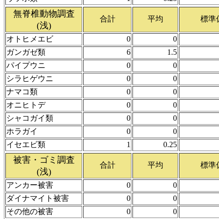
無脊椎動物調査
合計
平均
標準
(浅)
オトヒメエビ
0
0
ガンガゼ類
6
1.5
パイプウニ
0
0
シラヒゲウニ
0
0
ナマコ類
0
0
オニヒトデ
0
0
シャコガイ類
0
0
ホラガイ
0
0
イセエビ類
1
0.25
被害・ゴミ調査
合計
平均
標準
(浅)
アンカー被害
0
0
ダイナマイト被害
0
0
その他の被害
0
0