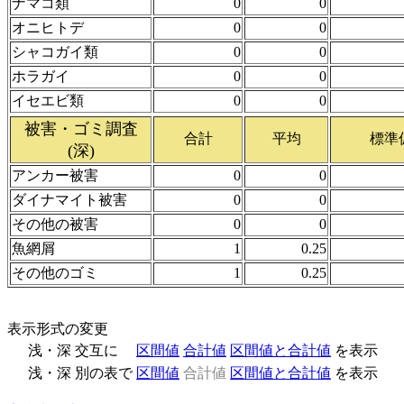
ナマコ類
0
0
オニヒトデ
0
0
シャコガイ類
0
0
ホラガイ
0
0
イセエビ類
0
0
被害・ゴミ調査
合計
平均
標準
(深)
アンカー被害
0
0
ダイナマイト被害
0
0
その他の被害
0
0
魚網屑
1
0.25
その他のゴミ
1
0.25
表示形式の変更
浅・深 交互に
区間値
合計値
区間値と合計値
を表示
浅・深 別の表で
区間値
合計値
区間値と合計値
を表示