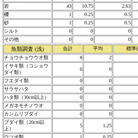
岩
43
10.75
2.63
礫
1
0.25
0.5
砂
1
0.25
0.5
シルト
0
0
0
その他
0
0
0
魚類調査 (浅)
合計
平均
標準
チョウチョウウオ類
8
2
イサキ類（コショウ
0
0
ダイ類）
フエダイ類
0
0
サラサハタ
0
0
ハタ類（30cm以上）
0
0
メガネモチノウオ
0
0
カンムリブダイ
0
0
ブダイ類（20cm以
5
1.25
上）
ウツボ類
1
0.25