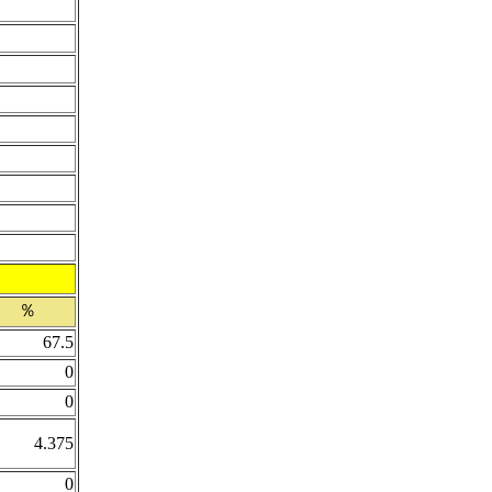
％
67.5
0
0
4.375
0