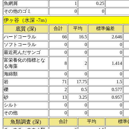
魚網屑
1
0.25
その他のゴミ
0
0
伊ヶ谷（水深 -7m）
底質 (深)
合計
平均
標準偏差
ハードコーラル
66
16.5
2.646
ソフトコーラル
0
0
0
最近死んだサンゴ
0
0
0
富栄養化の指標とな
8
2
1.414
る海藻
海綿類
0
0
0
岩
71
17.75
1.5
礫
2
0.5
0.577
砂
13
3.25
0.957
シルト
0
0
0
その他
0
0
0
魚類調査 (深)
合計
平均
標準