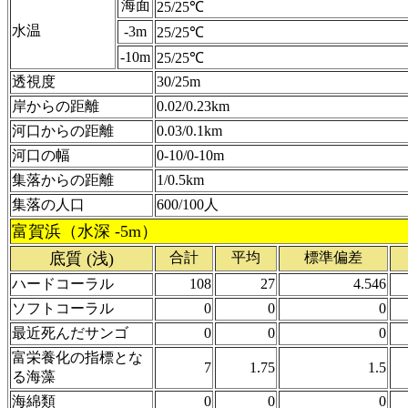
海面
25/25℃
水温
-3m
25/25℃
-10m
25/25℃
透視度
30/25m
岸からの距離
0.02/0.23km
河口からの距離
0.03/0.1km
河口の幅
0-10/0-10m
集落からの距離
1/0.5km
集落の人口
600/100人
富賀浜（水深 -5m）
底質 (浅)
合計
平均
標準偏差
ハードコーラル
108
27
4.546
ソフトコーラル
0
0
0
最近死んだサンゴ
0
0
0
富栄養化の指標とな
7
1.75
1.5
る海藻
海綿類
0
0
0