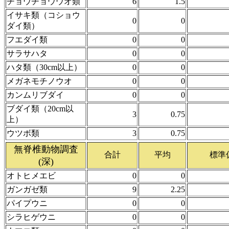
チョウチョウウオ類
6
1.5
イサキ類（コショウ
0
0
ダイ類）
フエダイ類
0
0
サラサハタ
0
0
ハタ類（30cm以上）
0
0
メガネモチノウオ
0
0
カンムリブダイ
0
0
ブダイ類（20cm以
3
0.75
上）
ウツボ類
3
0.75
無脊椎動物調査
合計
平均
標準
(深)
オトヒメエビ
0
0
ガンガゼ類
9
2.25
パイプウニ
0
0
シラヒゲウニ
0
0