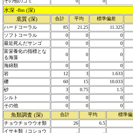
その他のゴミ
0
0
水深 -8m (深)
底質 (深)
合計
平均
標準偏差
ハードコーラル
85
21.25
11.325
ソフトコーラル
0
0
0
最近死んだサンゴ
0
0
0
富栄養化の指標とな
0
0
0
る海藻
海綿類
0
0
0
岩
12
3
1.633
礫
60
15
10.033
砂
3
0.75
1.5
シルト
0
0
0
その他
0
0
0
魚類調査 (深)
合計
平均
標準偏
チョウチョウウオ類
26
6.5
イサキ類（コショウ