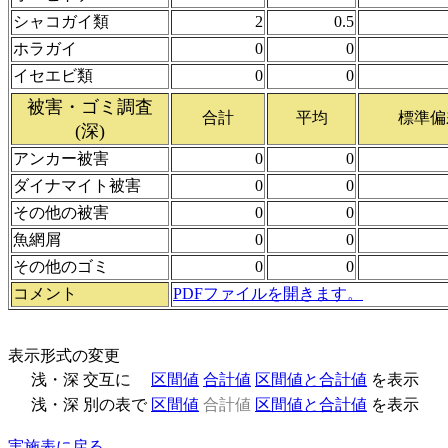
シャコガイ類
2
0.5
ホラガイ
0
0
イセエビ類
0
0
被害・ゴミ調査
合計
平均
標準偏
(深)
アンカー被害
0
0
ダイナマイト被害
0
0
その他の被害
0
0
魚網屑
0
0
その他のゴミ
0
0
コメント
PDFファイルを開きます。
表示形式の変更
浅・深 交互に
区間値
合計値
区間値と合計値
を表示
浅・深 別の表で
区間値
合計値
区間値と合計値
を表示
実施表に戻る