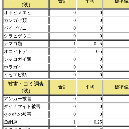
合計
平均
標準偏
(浅)
オトヒメエビ
0
0
ガンガゼ類
0
0
パイプウニ
0
0
シラヒゲウニ
0
0
ナマコ類
1
0.25
オニヒトデ
2
0.5
シャコガイ類
0
0
ホラガイ
0
0
イセエビ類
0
0
被害・ゴミ調査
合計
平均
標準偏
(浅)
アンカー被害
0
0
ダイナマイト被害
0
0
その他の被害
0
0
魚網屑
1
0.25