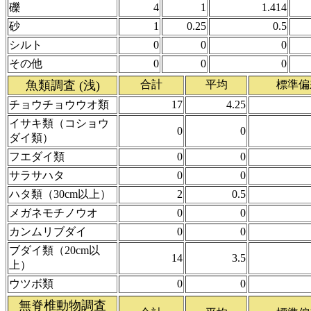
礫
4
1
1.414
砂
1
0.25
0.5
シルト
0
0
0
その他
0
0
0
魚類調査 (浅)
合計
平均
標準偏
チョウチョウウオ類
17
4.25
イサキ類（コショウ
0
0
ダイ類）
フエダイ類
0
0
サラサハタ
0
0
ハタ類（30cm以上）
2
0.5
メガネモチノウオ
0
0
カンムリブダイ
0
0
ブダイ類（20cm以
14
3.5
上）
ウツボ類
0
0
無脊椎動物調査