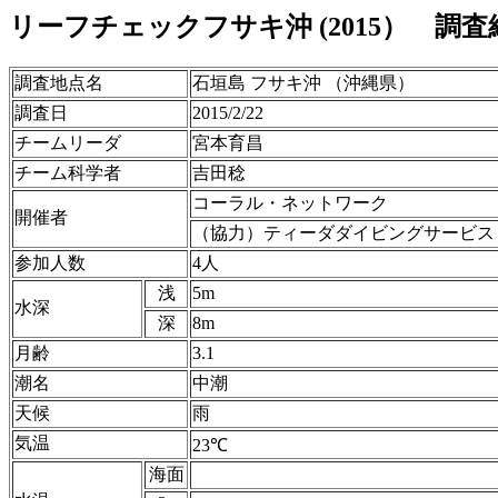
リーフチェックフサキ沖 (2015） 調査
調査地点名
石垣島 フサキ沖 （沖縄県）
調査日
2015/2/22
チームリーダ
宮本育昌
チーム科学者
吉田稔
コーラル・ネットワーク
開催者
（協力）ティーダダイビングサービス
参加人数
4人
浅
5m
水深
深
8m
月齢
3.1
潮名
中潮
天候
雨
気温
23℃
海面