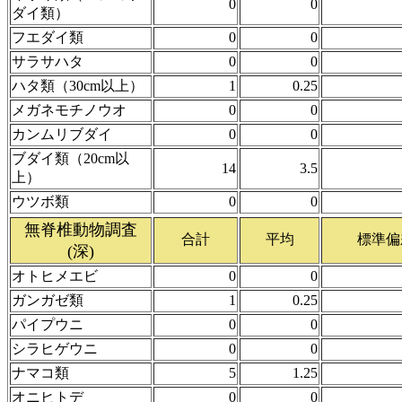
0
0
ダイ類）
フエダイ類
0
0
サラサハタ
0
0
ハタ類（30cm以上）
1
0.25
メガネモチノウオ
0
0
カンムリブダイ
0
0
ブダイ類（20cm以
14
3.5
上）
ウツボ類
0
0
無脊椎動物調査
合計
平均
標準偏
(深)
オトヒメエビ
0
0
ガンガゼ類
1
0.25
パイプウニ
0
0
シラヒゲウニ
0
0
ナマコ類
5
1.25
オニヒトデ
0
0