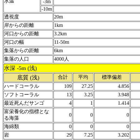
水温
-3m
-10m
透視度
20m
岸からの距離
1km
河口からの距離
3.2km
河口の幅
11-50m
集落からの距離
6km
集落の人口
4000人
水深 -5m (浅)
底質 (浅)
合計
平均
標準偏差
ハードコーラル
109
27.25
4.856
ソフトコーラル
13
3.25
3.948
最近死んだサンゴ
4
1
1.414
富栄養化の指標とな
0
0
0
る海藻
海綿類
0
0
0
岩
29
7.25
3.202