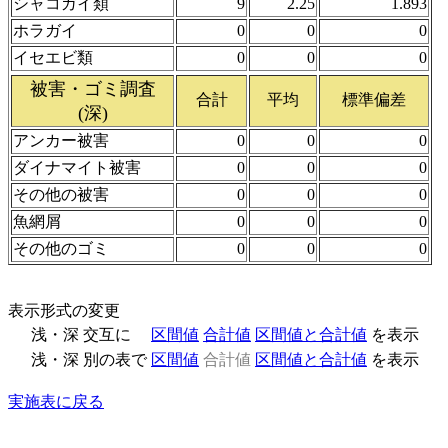
シャコガイ類
9
2.25
1.893
ホラガイ
0
0
0
イセエビ類
0
0
0
被害・ゴミ調査
合計
平均
標準偏差
(深)
アンカー被害
0
0
0
ダイナマイト被害
0
0
0
その他の被害
0
0
0
魚網屑
0
0
0
その他のゴミ
0
0
0
表示形式の変更
浅・深 交互に
区間値
合計値
区間値と合計値
を表示
浅・深 別の表で
区間値
合計値
区間値と合計値
を表示
実施表に戻る