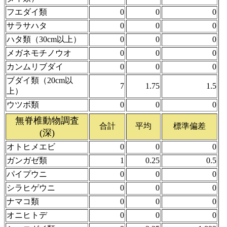
フエダイ類
0
0
0
サラサハタ
0
0
0
ハタ類（30cm以上）
0
0
0
メガネモチノウオ
0
0
0
カンムリブダイ
0
0
0
ブダイ類（20cm以
7
1.75
1.5
上）
ウツボ類
0
0
0
無脊椎動物調査
合計
平均
標準偏差
(深)
オトヒメエビ
0
0
0
ガンガゼ類
1
0.25
0.5
パイプウニ
0
0
0
シラヒゲウニ
0
0
0
ナマコ類
0
0
0
オニヒトデ
0
0
0