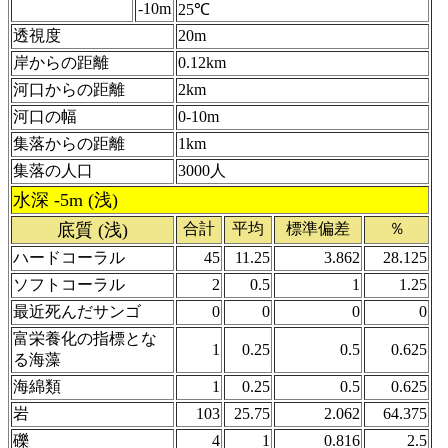
-10m
25℃
透視度
20m
岸からの距離
0.12km
河口からの距離
2km
河口の幅
0-10m
集落からの距離
1km
集落の人口
3000人
水深 -5m (浅)
底質 (浅)
合計
平均
標準偏差
％
ハードコーラル
45
11.25
3.862
28.125
ソフトコーラル
2
0.5
1
1.25
最近死んだサンゴ
0
0
0
0
富栄養化の指標とな
1
0.25
0.5
0.625
る海藻
海綿類
1
0.25
0.5
0.625
岩
103
25.75
2.062
64.375
礫
4
1
0.816
2.5