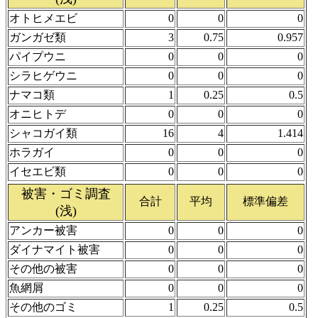
オトヒメエビ
0
0
0
ガンガゼ類
3
0.75
0.957
パイプウニ
0
0
0
シラヒゲウニ
0
0
0
ナマコ類
1
0.25
0.5
オニヒトデ
0
0
0
シャコガイ類
16
4
1.414
ホラガイ
0
0
0
イセエビ類
0
0
0
被害・ゴミ調査
合計
平均
標準偏差
(浅)
アンカー被害
0
0
0
ダイナマイト被害
0
0
0
その他の被害
0
0
0
魚網屑
0
0
0
その他のゴミ
1
0.25
0.5