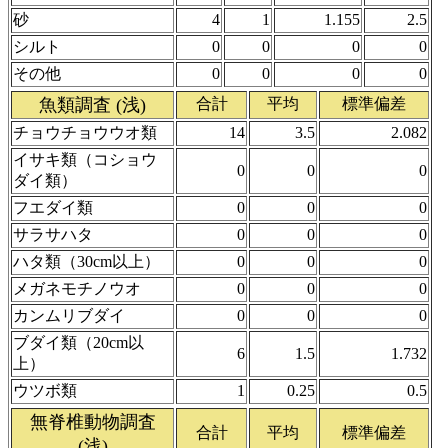
砂
4
1
1.155
2.5
シルト
0
0
0
0
その他
0
0
0
0
魚類調査 (浅)
合計
平均
標準偏差
チョウチョウウオ類
14
3.5
2.082
イサキ類（コショウ
0
0
0
ダイ類）
フエダイ類
0
0
0
サラサハタ
0
0
0
ハタ類（30cm以上）
0
0
0
メガネモチノウオ
0
0
0
カンムリブダイ
0
0
0
ブダイ類（20cm以
6
1.5
1.732
上）
ウツボ類
1
0.25
0.5
無脊椎動物調査
合計
平均
標準偏差
(浅)