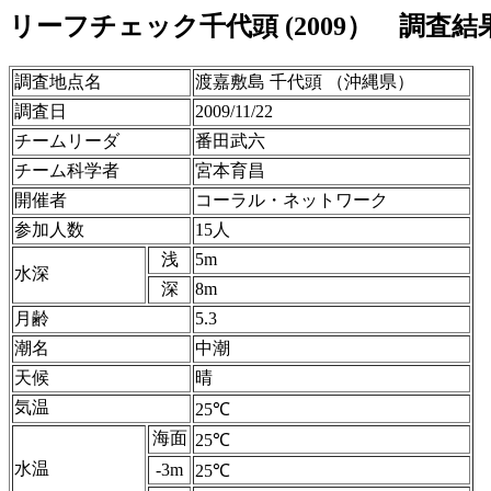
リーフチェック千代頭 (2009） 調査結
調査地点名
渡嘉敷島 千代頭 （沖縄県）
調査日
2009/11/22
チームリーダ
番田武六
チーム科学者
宮本育昌
開催者
コーラル・ネットワーク
参加人数
15人
浅
5m
水深
深
8m
月齢
5.3
潮名
中潮
天候
晴
気温
25℃
海面
25℃
水温
-3m
25℃