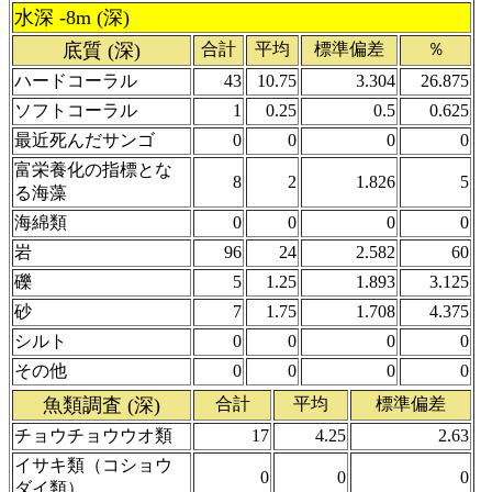
水深 -8m (深)
底質 (深)
合計
平均
標準偏差
％
ハードコーラル
43
10.75
3.304
26.875
ソフトコーラル
1
0.25
0.5
0.625
最近死んだサンゴ
0
0
0
0
富栄養化の指標とな
8
2
1.826
5
る海藻
海綿類
0
0
0
0
岩
96
24
2.582
60
礫
5
1.25
1.893
3.125
砂
7
1.75
1.708
4.375
シルト
0
0
0
0
その他
0
0
0
0
魚類調査 (深)
合計
平均
標準偏差
チョウチョウウオ類
17
4.25
2.63
イサキ類（コショウ
0
0
0
ダイ類）