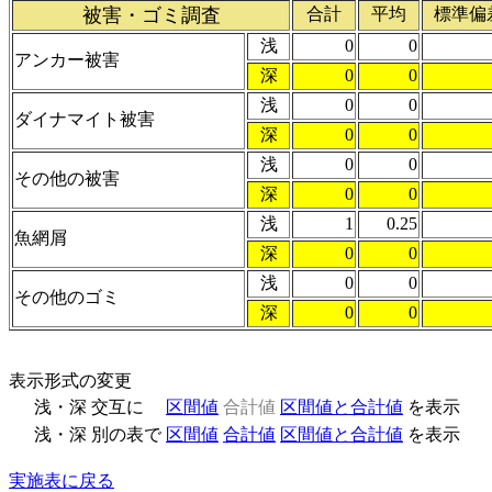
被害・ゴミ調査
合計
平均
標準偏
浅
0
0
アンカー被害
深
0
0
浅
0
0
ダイナマイト被害
深
0
0
浅
0
0
その他の被害
深
0
0
浅
1
0.25
魚網屑
深
0
0
浅
0
0
その他のゴミ
深
0
0
表示形式の変更
浅・深 交互に
区間値
合計値
区間値と合計値
を表示
浅・深 別の表で
区間値
合計値
区間値と合計値
を表示
実施表に戻る