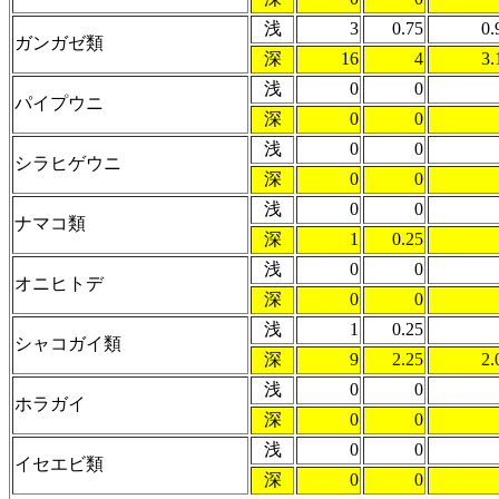
浅
3
0.75
0.
ガンガゼ類
深
16
4
3.
浅
0
0
パイプウニ
深
0
0
浅
0
0
シラヒゲウニ
深
0
0
浅
0
0
ナマコ類
深
1
0.25
浅
0
0
オニヒトデ
深
0
0
浅
1
0.25
シャコガイ類
深
9
2.25
2.
浅
0
0
ホラガイ
深
0
0
浅
0
0
イセエビ類
深
0
0