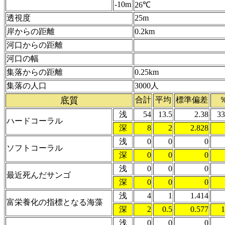
-10m
26℃
透視度
25m
岸からの距離
0.2km
河口からの距離
河口の幅
集落からの距離
0.25km
集落の人口
3000人
底質
合計
平均
標準偏差
浅
54
13.5
2.38
33
ハードコーラル
深
8
2
2.828
浅
0
0
0
ソフトコーラル
深
0
0
0
浅
0
0
0
最近死んだサンゴ
深
0
0
0
浅
4
1
1.414
富栄養化の指標となる海藻
深
2
0.5
0.577
1
浅
0
0
0