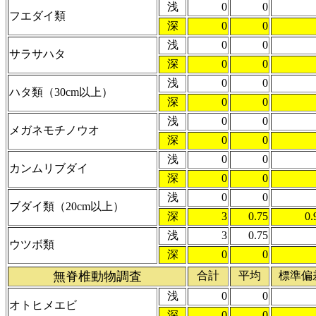
浅
0
0
フエダイ類
深
0
0
浅
0
0
サラサハタ
深
0
0
浅
0
0
ハタ類（30cm以上）
深
0
0
浅
0
0
メガネモチノウオ
深
0
0
浅
0
0
カンムリブダイ
深
0
0
浅
0
0
ブダイ類（20cm以上）
深
3
0.75
0.
浅
3
0.75
ウツボ類
深
0
0
無脊椎動物調査
合計
平均
標準偏
浅
0
0
オトヒメエビ
深
0
0