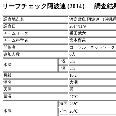
リーフチェック阿波連 (2014） 調査結
調査地点名
渡嘉敷島 阿波連 （沖縄
調査日
2014/11/9
チームリーダ
番田武六
チーム科学者
宮本育昌
開催者
コーラル・ネットワーク
参加人数
6人
浅
5m
水深
深
8m
月齢
16.2
潮名
大潮
天候
曇
気温
27℃
海面
26℃
水温
-3m
26℃