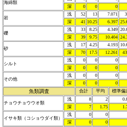
海綿類
深
0
0
0
浅
52
13
7.071
3
岩
深
41
10.25
6.397
25.
浅
33
8.25
4.349
20.
礫
深
39
9.75
10.404
24.
浅
17
4.25
4.193
10.
砂
深
70
17.5
12.261
43
浅
0
0
0
シルト
深
0
0
0
浅
0
0
0
その他
深
0
0
0
魚類調査
合計
平均
標準偏
浅
8
2
0.
チョウチョウウオ類
深
7
1.75
1.
浅
0
0
イサキ類（コショウダイ類）
深
0
0